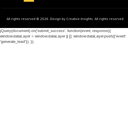
All rights reserved © 2026. Design by Creative Insights. All rights reserved.
jQuery(document).on('submit_success', function(event, response){
window.dataLayer = window.dataLayer || []; window.dataLayer.push({'event':
'generate_lead'}); });