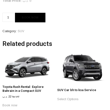
Total Price:
.د.ب
0
BOOK NOW
Category:
SUV
Related products
Toyota Rush Rental: Explore
SUV Car bh to ksa Service
Bahrain in a Compact SUV
.د.ب
22
Tax VAT
Select Options
Book now