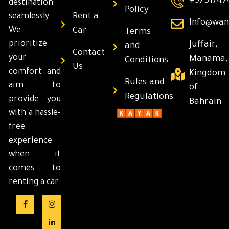
+9731747
destination
Policy
Rent a
seamlessly.
Info@wan
We
Car
Terms
prioritize
Juffair,
and
Contact
your
Manama,
Conditions
Us
comfort and
Kingdom
Rules and
aim to
of
Regulations
provide you
Bahrain
with a hassle-
free
experience
when it
comes to
renting a car.