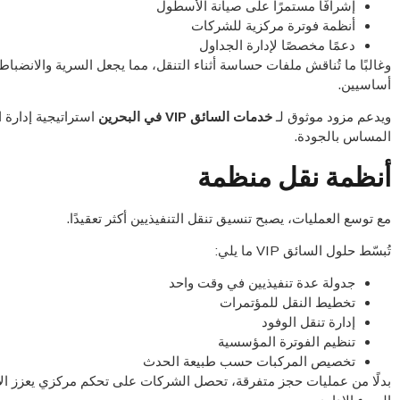
إشرافًا مستمرًا على صيانة الأسطول
أنظمة فوترة مركزية للشركات
دعمًا مخصصًا لإدارة الجداول
وغالبًا ما تُناقش ملفات حساسة أثناء التنقل، مما يجعل السرية والانضبا
أساسيين.
ويدعم مزود موثوق لـ
خدمات السائق VIP في البحرين
استراتيجية إدارة 
المساس بالجودة.
أنظمة نقل منظمة
مع توسع العمليات، يصبح تنسيق تنقل التنفيذيين أكثر تعقيدًا.
تُبسّط حلول السائق VIP ما يلي:
جدولة عدة تنفيذيين في وقت واحد
تخطيط النقل للمؤتمرات
إدارة تنقل الوفود
تنظيم الفوترة المؤسسية
تخصيص المركبات حسب طبيعة الحدث
بدلًا من عمليات حجز متفرقة، تحصل الشركات على تحكم مركزي يعزز ال