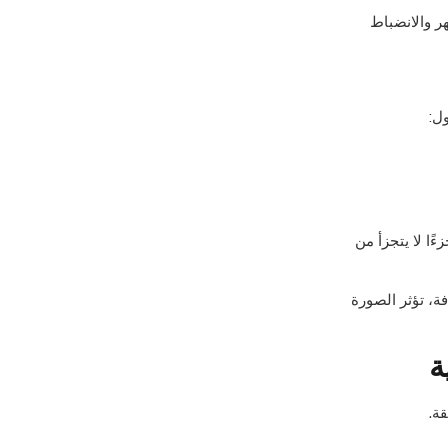
ر والانضباط
ل:
ءًا لا يتجزأ من
ة، تؤثر الصورة
ة
ة.