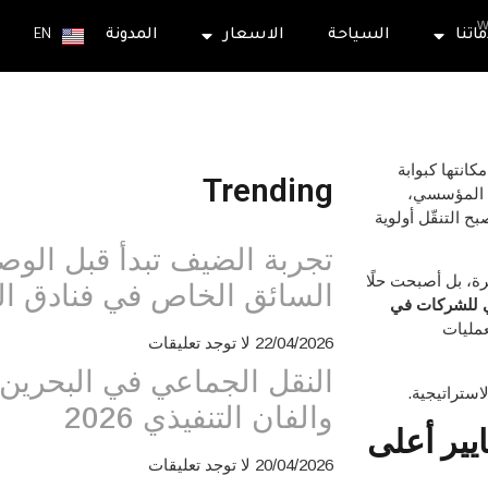
اتنا
السياحة
الاسعار
المدونة
EN
انتها كبوابة
Trending
ط المؤسسي،
ح التنقّل أولوية
تجربة الضيف تبدأ قبل الوص
رة، بل أصبحت حلًا
السائق الخاص في فنادق ال
ي للشركات في
عمليات
22/04/2026
لا توجد تعليقات
النقل الجماعي في البحرين:
استراتيجية.
والفان التنفيذي 2026
يير أعلى
20/04/2026
لا توجد تعليقات