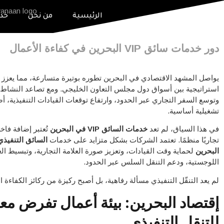
الرئيسية
من نحن
خدم
دور خدمات سائق VIP البحرين في كفاءة الأعمال
يواصل المشهد الاقتصادي في البحرين تطوره بوتيرة متسارعة، مما يعزز مك
استراتيجية بين أسواق دول مجلس التعاون الخليجي. ومع تصاعد النشا
وتوسع السفر التجاري عبر الحدود، وارتفاع توقعات القيادات التنفيذية، أصب
تشغيلية أساسية.
في هذا السياق، لم تعد
خدمات السائق VIP في البحرين
تُعتبر إضافة فاخ
تجاريًا منظمًا. تعتمد الشركات بشكل متزايد على خدمات
السائق التنفيذ
البحرين
لحماية وقت القيادات، وتعزيز صورة العلامة التجارية، وتبسيط ال
اللوجستية، ودعم التنقل السلس عبر الحدود.
لم يعد التنقّل التنفيذي مسألة رفاهية، بل أصبح ركيزة من ركائز الكفاءة ال
إقتصاد البحرين: بيئة أعمال تفرض معا
للتنقل التنفيذي