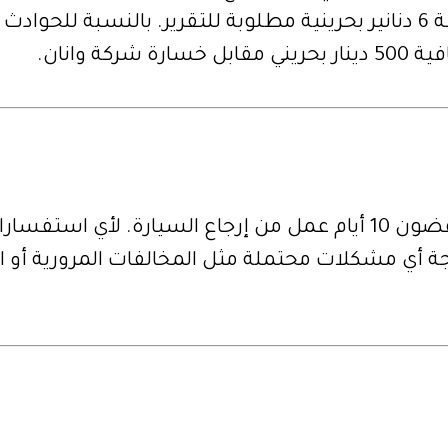
تكن مخطئاً، فإن رسوم وزارة المرور البالغة 6 دنانير بحرينية مطلوبة للت
، يرجى الاتصال بنا.
جة أي مشكلات محتملة مثل المخالفات المرورية أو الح